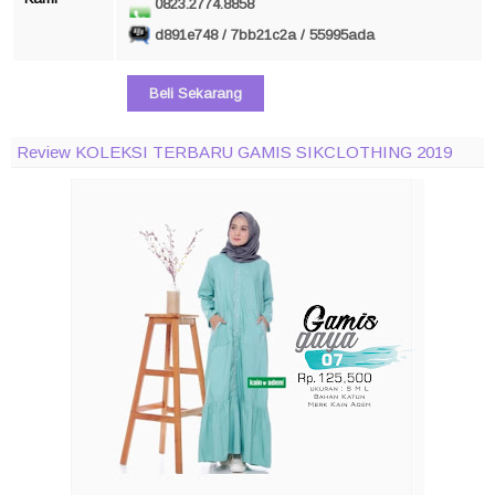
0823.2774.8858
d891e748 / 7bb21c2a / 55995ada
Beli Sekarang
Review KOLEKSI TERBARU GAMIS SIKCLOTHING 2019