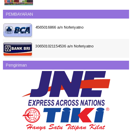
PEMBAYARAN
4565016866 a/n Noferiyatno
306501021154536 a/n Noferiyatno
Pengiriman