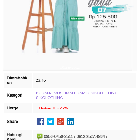
click to zoom
Ditambahk
23.46
an
BUSANA MUSLIMAH
GAMIS SIKCLOTHING
Kategori
SIKCLOTHING
Harga
Diskon 10 - 25%
Share
Hubungi
0856-0750-3511 / 0812.2527.4864 /
Kami