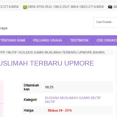
23.2774.8858
0856-0750-3511 / 0812.2527.4864 / 0823.2774.8858
d8
rcaya
TENTANG KAMI
PELUANG USAHA
TESTIMONI
CEK ONGKOS
TIF
/
MUTIF
/
KOLEKSI GAMIS MUSLIMAH TERBARU UPMORE BAHIRA
MUSLIMAH TERBARU UPMORE
Ditambah
00.25
kan
BUSANA MUSLIMAH
GAMIS MUTIF
Kategori
MUTIF
Harga
Diskon 10 - 25%