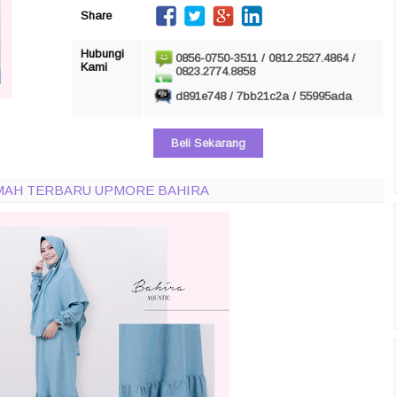
Share
Hubungi
0856-0750-3511 / 0812.2527.4864 /
Kami
0823.2774.8858
d891e748 / 7bb21c2a / 55995ada
Beli Sekarang
IMAH TERBARU UPMORE BAHIRA