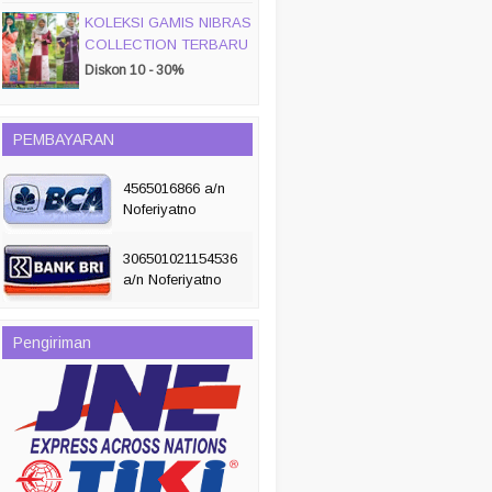
KOLEKSI GAMIS NIBRAS
COLLECTION TERBARU
2019/ 2020
Diskon 10 - 30%
PEMBAYARAN
4565016866 a/n
Noferiyatno
306501021154536
a/n Noferiyatno
Pengiriman