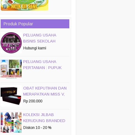
Produk Popular
PELUANG USAHA
BISNIS SEKOLAH
MAGIC DISC & SMART
Hubungi kami
DISC
PELUANG USAHA
PERTANIAN : PUPUK
ORGANIC CAIR JIMMY
HANTU 150 GROSIR
OBAT KEPUTIHAN DAN
MERAPATKAN MISS V,
CRYSTALX
Rp 200.000
KOLEKSI JILBAB
KERUDUNG BRANDED
PASMIRA
Diskon 10 - 20 %