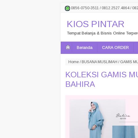
0856-0750-3511 / 0812.2527.4864 / 08
KIOS PINTAR
Tempat Belanja & Bisnis Online Terpe
Beranda
CARA ORDER
Home
/
BUSANA MUSLIMAH
/
GAMIS MU
KOLEKSI GAMIS 
BAHIRA