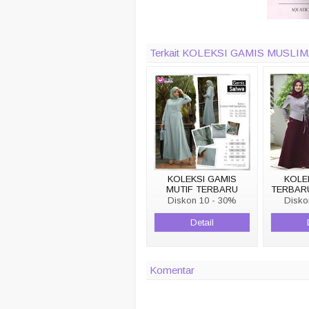
Terkait KOLEKSI GAMIS MUSL
KOLEKSI GAMIS
KOLE
MUTIF TERBARU
TERBARU
GAMIS SALWA
NEW 
Diskon 10 - 30%
Disko
Detail
Komentar