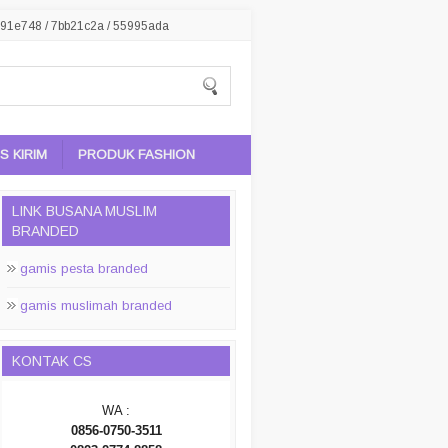
91e748 / 7bb21c2a / 55995ada
 KIRIM
PRODUK FASHION
LINK BUSANA MUSLIM
BRANDED
gamis pesta branded
gamis muslimah branded
KONTAK CS
WA :
0856-0750-3511