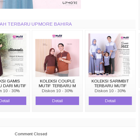
IMAH TERBARU UPMORE BAHIRA
KSI GAMIS
KOLEKSI COUPLE
KOLEKSI SARIMBIT
 DARI MUTIF
MUTIF TERBARU M
TERBARU MUTIF
ALLAMANDA
229 - MM 32
JAZZ FAMILY
n 10 - 30%
Diskon 10 - 30%
Diskon 10 - 30%
HARMONIS
Detail
Detail
Detail
Comment Closed