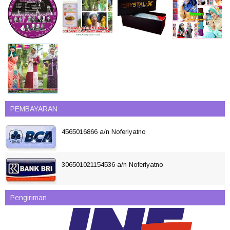
PEMBAYARAN
4565016866 a/n Noferiyatno
306501021154536 a/n Noferiyatno
Pengiriman