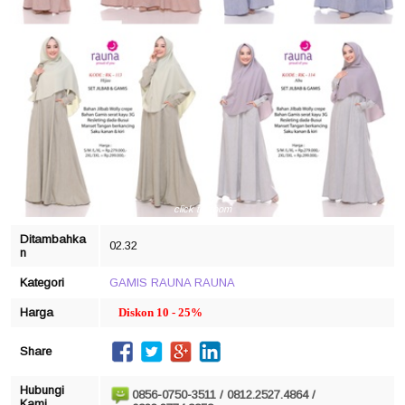
click to zoom
Ditambahka
02.32
n
Kategori
GAMIS RAUNA
RAUNA
Harga
Diskon 10 - 25%
Share
Hubungi
0856-0750-3511 / 0812.2527.4864 /
Kami