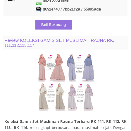
0823.2774.8858
d891e748 / 7bb21c2a / 55995ada
Beli Sekarang
Review KOLEKSI GAMIS SET MUSLIMAH RAUNA RK,
111,112,113,114
Koleksi Gamis Set Muslimah Rauna Terbaru RK 111, RK 112, RK
113, RK 114
, melengkapi berbusana para muslimah sejati. Dengan