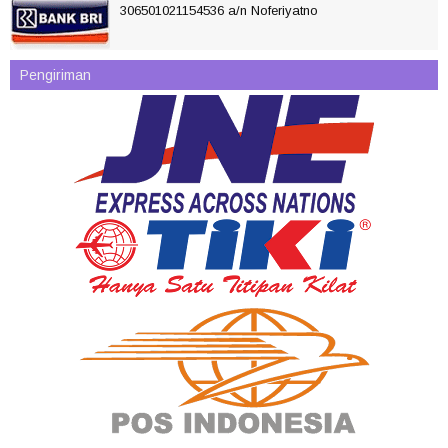
306501021154536 a/n Noferiyatno
Pengiriman