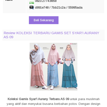
0823.2774.8858
d891e748 / 7bb21c2a / 55995ada
Beli Sekarang
Review KOLEKSI TERBARU GAMIS SET SYAR'I AURANY
AS 09
Koleksi Gamis Syar'i Aurany Terbaru AS 09
untuk para muslimah
yang aktif dan menyukai busana berbahan polos. Dengan design