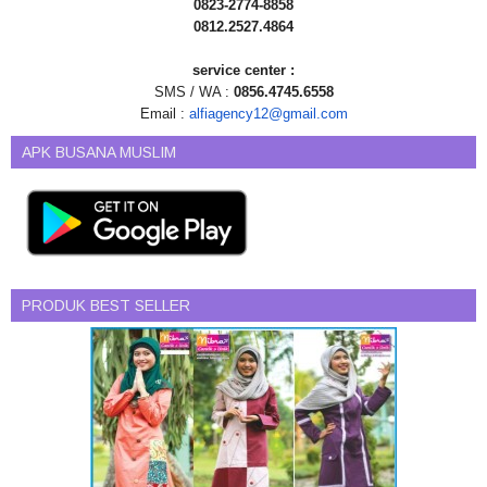
0823-2774-8858
0812.2527.4864
service center :
SMS / WA :
0856.4745.6558
Email :
alfiagency12@gmail.com
APK BUSANA MUSLIM
PRODUK BEST SELLER