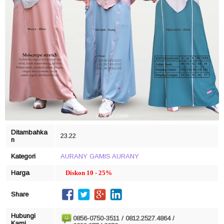
click to zoom
Ditambahka
23.22
n
Kategori
AURANY
GAMIS AURANY
Harga
Diskon 10 - 25%
Share
Hubungi
0856-0750-3511 / 0812.2527.4864 /
Kami