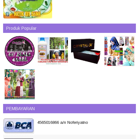
Produk Popular
PEMBAYARAN
4565016866 a/n Noferiyatno