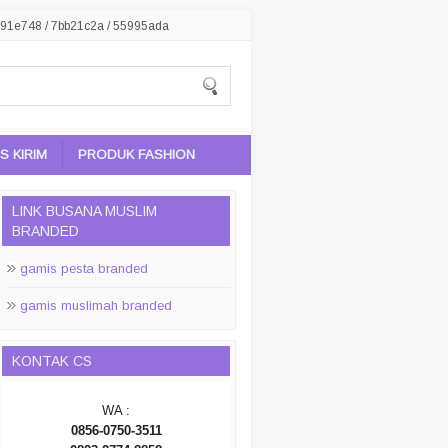
91e748 / 7bb21c2a / 55995ada
 KIRIM
PRODUK FASHION
LINK BUSANA MUSLIM
BRANDED
gamis pesta branded
gamis muslimah branded
KONTAK CS
WA :
0856-0750-3511