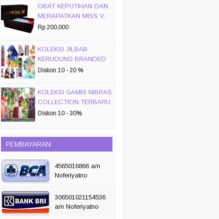
OBAT KEPUTIHAN DAN
MERAPATKAN MISS V,
CRYSTALX
Rp 200.000
KOLEKSI JILBAB
KERUDUNG BRANDED
PASMIRA
Diskon 10 - 20 %
KOLEKSI GAMIS NIBRAS
COLLECTION TERBARU
2019/ 2020
Diskon 10 - 30%
PEMBAYARAN
4565016866 a/n
Noferiyatno
306501021154536
a/n Noferiyatno