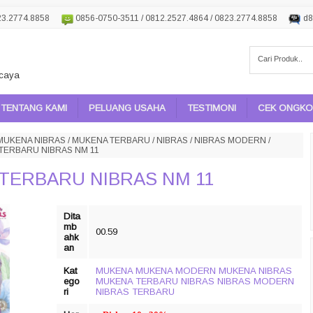
23.2774.8858
0856-0750-3511 / 0812.2527.4864 / 0823.2774.8858
d8
rcaya
TENTANG KAMI
PELUANG USAHA
TESTIMONI
CEK ONGKOS
MUKENA NIBRAS
/
MUKENA TERBARU
/
NIBRAS
/
NIBRAS MODERN
/
TERBARU NIBRAS NM 11
TERBARU NIBRAS NM 11
Dita
mb
00.59
ahk
an
Kat
MUKENA
MUKENA MODERN
MUKENA NIBRAS
ego
MUKENA TERBARU
NIBRAS
NIBRAS MODERN
ri
NIBRAS TERBARU