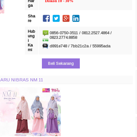
Har
Diskon 10 - 30%
ga
Sha
re
Hub
0856-0750-3511 / 0812.2527.4864 /
ung
0823.2774.8858
i
Ka
d891e748 / 7bb21c2a / 55995ada
mi
Beli Sekarang
ARU NIBRAS NM 11