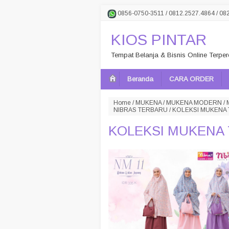
0856-0750-3511 / 0812.2527.4864 / 08
KIOS PINTAR
Tempat Belanja & Bisnis Online Terpe
Beranda
CARA ORDER
Home
/
MUKENA
/
MUKENA MODERN
/
NIBRAS TERBARU
/
KOLEKSI MUKENA 
KOLEKSI MUKENA 