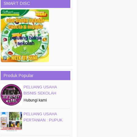
SMART DISC
Produk Popular
PELUANG USAHA
BISNIS SEKOLAH
MAGIC DISC & SMART
Hubungi kami
DISC
PELUANG USAHA
PERTANIAN : PUPUK
ORGANIC CAIR JIMMY
HANTU 150 GROSIR