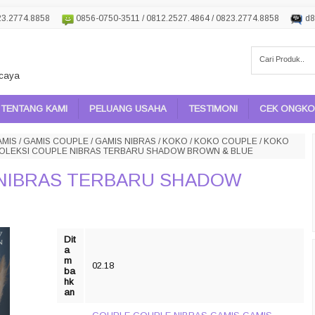
23.2774.8858
0856-0750-3511 / 0812.2527.4864 / 0823.2774.8858
d8
rcaya
TENTANG KAMI
PELUANG USAHA
TESTIMONI
CEK ONGKOS
AMIS
/
GAMIS COUPLE
/
GAMIS NIBRAS
/
KOKO
/
KOKO COUPLE
/
KOKO
OLEKSI COUPLE NIBRAS TERBARU SHADOW BROWN & BLUE
 NIBRAS TERBARU SHADOW
Dit
a
m
02.18
ba
hk
an