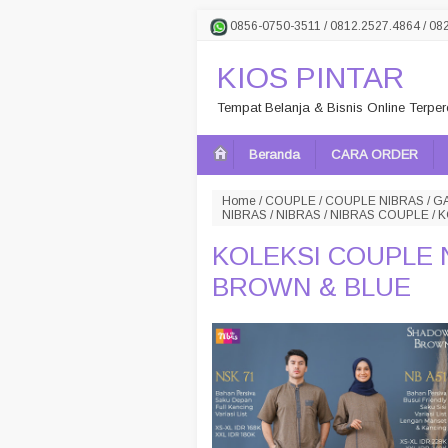
0856-0750-3511 / 0812.2527.4864 / 08
KIOS PINTAR
Tempat Belanja & Bisnis Online Terpe
Beranda
CARA ORDER
Home
/
COUPLE
/
COUPLE NIBRAS
/
G
NIBRAS
/
NIBRAS
/
NIBRAS COUPLE
/
K
KOLEKSI COUPLE
BROWN & BLUE