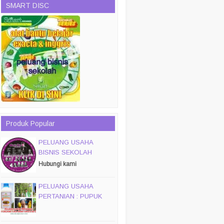
SMART DISC
Produk Popular
PELUANG USAHA
BISNIS SEKOLAH
MAGIC DISC & SMART
Hubungi kami
DISC
PELUANG USAHA
PERTANIAN : PUPUK
ORGANIC CAIR JIMMY
HANTU 150 GROSIR