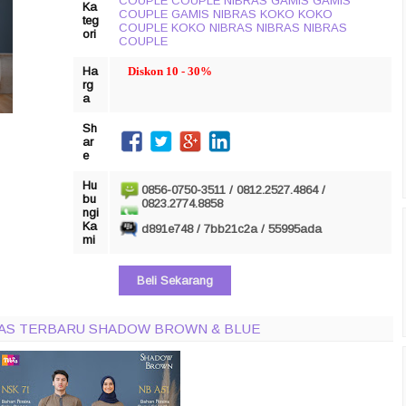
COUPLE
COUPLE NIBRAS
GAMIS
GAMIS
Ka
COUPLE
GAMIS NIBRAS
KOKO
KOKO
teg
COUPLE
KOKO NIBRAS
NIBRAS
NIBRAS
ori
COUPLE
Ha
Diskon 10 - 30%
rg
a
Sh
ar
e
Hu
0856-0750-3511 / 0812.2527.4864 /
bu
0823.2774.8858
ngi
Ka
d891e748 / 7bb21c2a / 55995ada
mi
Beli Sekarang
BRAS TERBARU SHADOW BROWN & BLUE