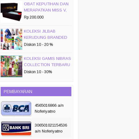
OBAT KEPUTIHAN DAN
MERAPATKAN MISS V,
CRYSTALX
Rp 200.000
KOLEKSI JILBAB
KERUDUNG BRANDED
PASMIRA
Diskon 10 - 20 %
KOLEKSI GAMIS NIBRAS
COLLECTION TERBARU
2019/ 2020
Diskon 10 - 30%
PEMBAYARAN
4565016866 a/n
Noferiyatno
306501021154536
a/n Noferiyatno