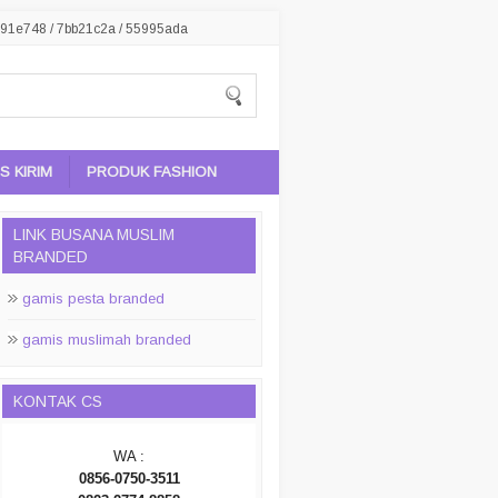
91e748 / 7bb21c2a / 55995ada
 KIRIM
PRODUK FASHION
LINK BUSANA MUSLIM
BRANDED
gamis pesta branded
gamis muslimah branded
KONTAK CS
WA :
0856-0750-3511