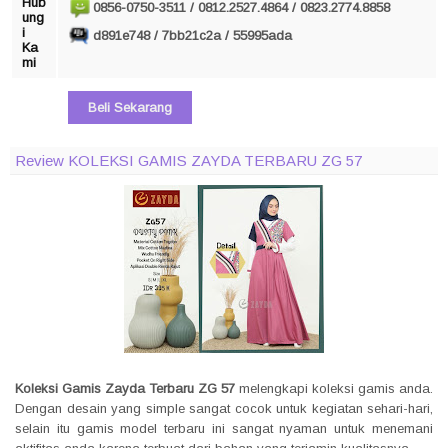
Hub
0856-0750-3511 / 0812.2527.4864 / 0823.2774.8858
ung
i
d891e748 / 7bb21c2a / 55995ada
Ka
mi
Beli Sekarang
Review KOLEKSI GAMIS ZAYDA TERBARU ZG 57
Koleksi Gamis Zayda Terbaru ZG 57
melengkapi koleksi gamis anda.
Dengan desain yang simple sangat cocok untuk kegiatan sehari-hari,
selain itu gamis model terbaru ini sangat nyaman untuk menemani