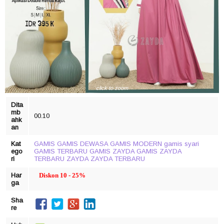
click to zoom
Dita
mb
00.10
ahk
an
Kat
GAMIS
GAMIS DEWASA
GAMIS MODERN
gamis syari
ego
GAMIS TERBARU
GAMIS ZAYDA
GAMIS ZAYDA
ri
TERBARU
ZAYDA
ZAYDA TERBARU
Har
Diskon 10 - 25%
ga
Sha
re