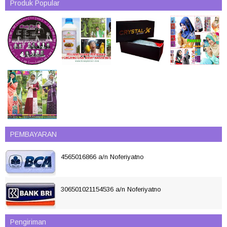
Produk Popular
PEMBAYARAN
4565016866 a/n Noferiyatno
306501021154536 a/n Noferiyatno
Pengiriman