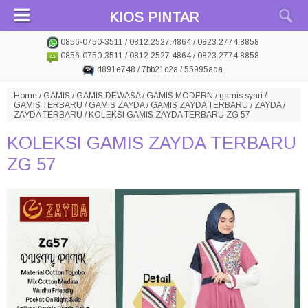
KIOS PINTAR
0856-0750-3511 / 0812.2527.4864 / 0823.2774.8858
0856-0750-3511 / 0812.2527.4864 / 0823.2774.8858
d891e748 / 7bb21c2a / 55995ada
Home
/
GAMIS
/
GAMIS DEWASA
/
GAMIS MODERN
/
gamis syari
/
GAMIS TERBARU
/
GAMIS ZAYDA
/
GAMIS ZAYDA TERBARU
/
ZAYDA
/
ZAYDA TERBARU
/
KOLEKSI GAMIS ZAYDA TERBARU ZG 57
KOLEKSI GAMIS ZAYDA TERBARU
ZG 57