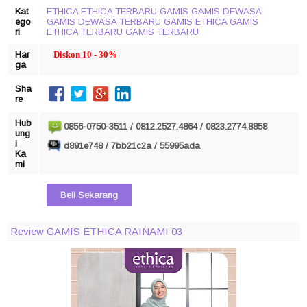
Kat
ETHICA
ETHICA TERBARU
GAMIS
GAMIS DEWASA
ego
GAMIS DEWASA TERBARU
GAMIS ETHICA
GAMIS
ri
ETHICA TERBARU
GAMIS TERBARU
Har
Diskon 10 - 30%
ga
Sha
re
Hub
0856-0750-3511 / 0812.2527.4864 / 0823.2774.8858
ung
i
d891e748 / 7bb21c2a / 55995ada
Ka
mi
Beli Sekarang
Review GAMIS ETHICA RAINAMI 03