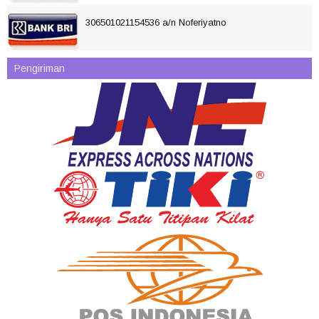
306501021154536 a/n Noferiyatno
Pengiriman