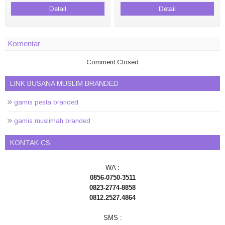
Detail
Detail
Komentar
Comment Closed
LINK BUSANA MUSLIM BRANDED
gamis pesta branded
gamis muslimah branded
KONTAK CS
WA :
0856-0750-3511
0823-2774-8858
0812.2527.4864
SMS :