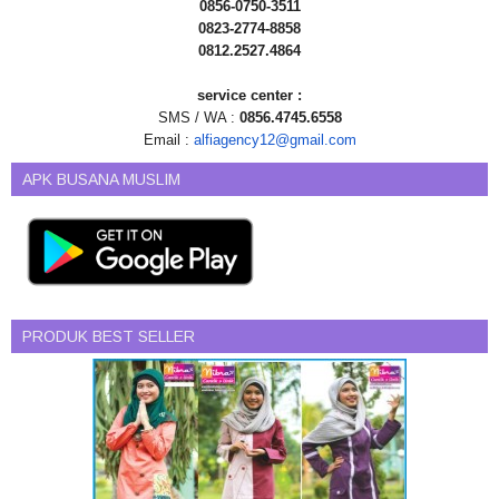
0856-0750-3511
0823-2774-8858
0812.2527.4864
service center :
SMS / WA :
0856.4745.6558
Email :
alfiagency12@gmail.com
APK BUSANA MUSLIM
PRODUK BEST SELLER