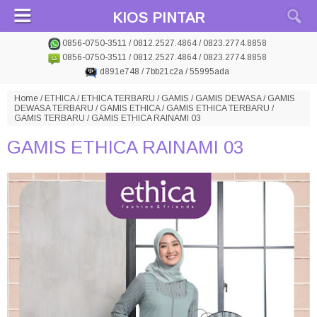
KIOS PINTAR
0856-0750-3511 / 0812.2527.4864 / 0823.2774.8858
0856-0750-3511 / 0812.2527.4864 / 0823.2774.8858
d891e748 / 7bb21c2a / 55995ada
Home
/
ETHICA
/
ETHICA TERBARU
/
GAMIS
/
GAMIS DEWASA
/
GAMIS
DEWASA TERBARU
/
GAMIS ETHICA
/
GAMIS ETHICA TERBARU
/
GAMIS TERBARU
/
GAMIS ETHICA RAINAMI 03
GAMIS ETHICA RAINAMI 03