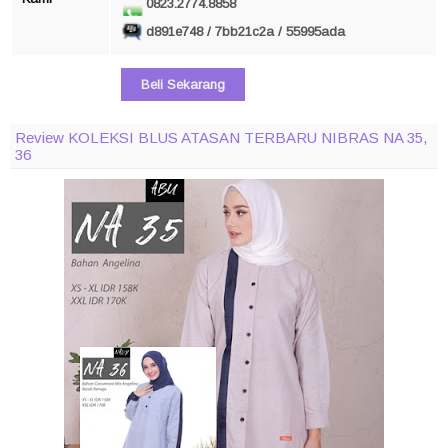
0823.2774.8858
d891e748 / 7bb21c2a / 55995ada
Beli Sekarang
Review KOLEKSI BLUS ATASAN TERBARU NIBRAS NA 35,
36