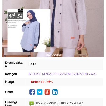
click to zoom
Ditambahka
00.16
n
Kategori
BLOUSE NIBRAS
BUSANA MUSLIMAH
NIBRAS
Harga
Diskon 10 - 30%
Share
Hubungi
0856-0750-3511 / 0812.2527.4864 /
Kami