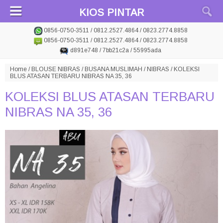
KIOS PINTAR
0856-0750-3511 / 0812.2527.4864 / 0823.2774.8858
0856-0750-3511 / 0812.2527.4864 / 0823.2774.8858
d891e748 / 7bb21c2a / 55995ada
Home
/
BLOUSE NIBRAS
/
BUSANA MUSLIMAH
/
NIBRAS
/
KOLEKSI
BLUS ATASAN TERBARU NIBRAS NA 35, 36
KOLEKSI BLUS ATASAN TERBARU
NIBRAS NA 35, 36