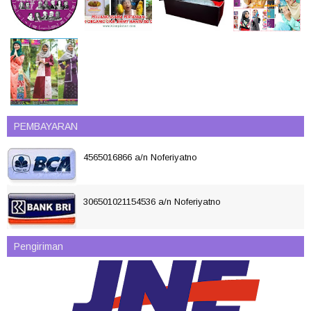
PEMBAYARAN
4565016866 a/n Noferiyatno
306501021154536 a/n Noferiyatno
Pengiriman